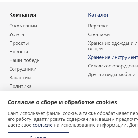
Компания
Каталог
О компании
Верстаки
Услуги
Стеллажи
Проекты
Хранение одежды и 
вещей
Новости
Хранение инструмент
Наши победы
Складское оборудова
Сотрудники
Другие виды мебели
Вакансии
Политика
Согласие о сборе и обработке cookies
Сайт использует файлы cookie, а также обрабатывает п
2026 © ООО «Риал Стил» • Производитель металлическо
его работу, адаптировать содержание к вашим предпочт
Обращаем ваше внимание на то, что данный сайт носи
даете свое
согласие
на использование информации. До
определяемой положениями Статьи 437 (2) Гражданског
Согласен