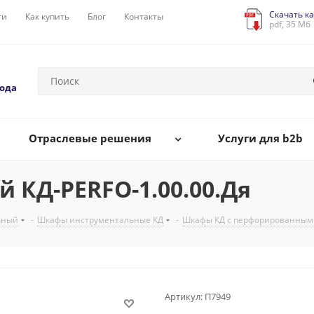
Скачать ка
ги
Как купить
Блог
Контакты
pdf, 35 Мб
года
Отраслевые решения
Услуги для b2b
КД-PERFO-1.00.00.Дя
ьный
-
Шкафы инструментальные КД
-
Шкафы КД с перфорированным
Артикул:
П7949