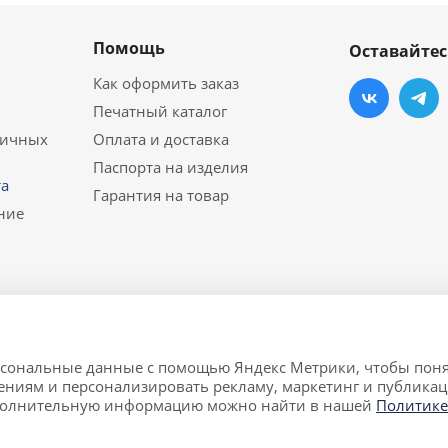
Помощь
Оставайтес
Как оформить заказ
Печатный каталог
личных
Оплата и доставка
Паспорта на изделия
а
Гарантия на товар
ние
ерсональные данные с помощью Яндекс Метрики, чтобы поня
й мебели в Екатеринбурге.
ениям и персонализировать рекламу, маркетинг и публикац
т исключительно информационный характер и ни при каких
полнительную информацию можно найти в нашей
Политике
о кодекса Российской Федерации.