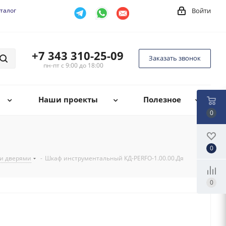
талог
Войти
+7 343 310-25-09
Заказать звонок
пн-пт с 9:00 до 18:00
Наши проекты
Полезное
0
0
и дверями
-
Шкаф инструментальный КД-PERFO-1.00.00.Дя
0