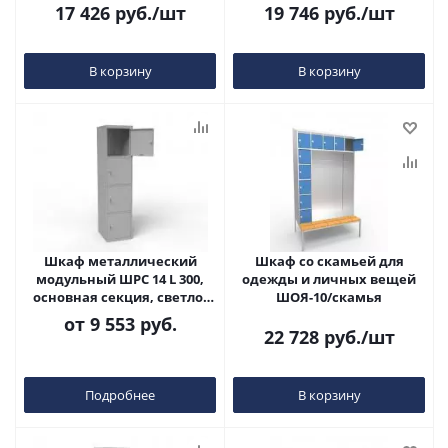
17 426
руб.
/шт
19 746
руб.
/шт
В корзину
В корзину
Шкаф металлический
Шкаф со скамьей для
модульный ШРС 14 L 300,
одежды и личных вещей
основная секция, светло-
ШОЯ-10/скамья
серый
от
9 553 руб.
22 728
руб.
/шт
Подробнее
В корзину