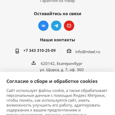
Гарантия на товар
Оставайтесь на связи
Наши контакты
+7 343 310-25-09
info@rsteel.ru
620142, Екатеринбург
ул. Щорса, д. 7, оф. 360
Согласие о сборе и обработке cookies
Сайт использует файлы cookie, а также обрабатывает
персональные данные с помощью Яндекс Метрики,
2026 © ООО «Риал Стил» • Производитель
чтобы понять, как используется сайт, иметь
металлической мебели в Екатеринбурге.
возможность улучшить его работу, адаптировать
Обращаем ваше внимание на то, что данный сайт
содержание к вашим предпочтениям и
персонализировать рекламу, маркетинг и