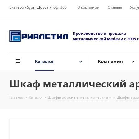
Екатеринбург, Щорса 7, оф. 360
О компании
Отзывы
Услу
Производство и продажа
металлической мебели с 2005 
Каталог
Компания
Шкаф металлический ар
Главная
-
Каталог
-
Шкафы офисные металлические
-
Шкафы арх