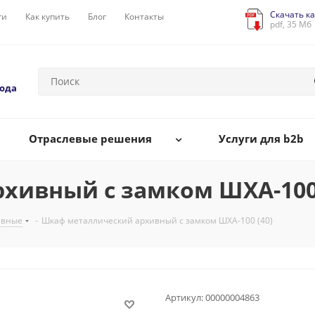
Скачать ка
ги
Как купить
Блог
Контакты
pdf, 35 Мб
года
Отраслевые решения
Услуги для b2b
хивный с замком ШХА-100 
ивные
-
Шкаф металлический архивный с замком ШХА-100 (40)
Артикул:
00000004863