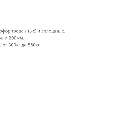
перфорированные) и сплошные.
 или 200мм.
от 300кг до 550кг.