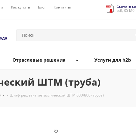
Скачать ка
ги
Как купить
Блог
Контакты
pdf, 35 Мб
года
Отраслевые решения
Услуги для b2b
еский ШТМ (труба)
й
-
Шкаф решетка металлический ШТМ 600/800 (труба)