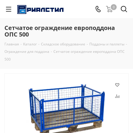
0
Сетчатое ограждение европоддона
ОПС 500
Главная
-
Каталог
-
Складское оборудование
-
Поддоны и паллеты
-
Ограждение для поддона
-
Сетчатое ограждение европоддона ОПС
500