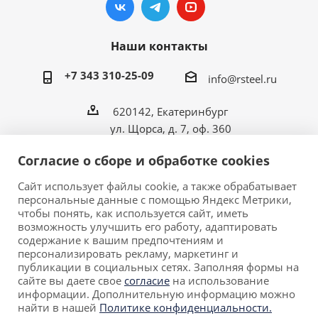
Наши контакты
+7 343 310-25-09
info@rsteel.ru
620142, Екатеринбург
ул. Щорса, д. 7, оф. 360
Согласие о сборе и обработке cookies
Сайт использует файлы cookie, а также обрабатывает
персональные данные с помощью Яндекс Метрики,
2026 © ООО «Риал Стил» • Производитель
чтобы понять, как используется сайт, иметь
металлической мебели в Екатеринбурге.
возможность улучшить его работу, адаптировать
Обращаем ваше внимание на то, что данный сайт
содержание к вашим предпочтениям и
персонализировать рекламу, маркетинг и
носит исключительно информационный характер и ни
публикации в социальных сетях. Заполняя формы на
при каких условиях не является публичной офертой,
сайте вы даете свое
согласие
на использование
определяемой положениями Статьи 437 (2)
информации. Дополнительную информацию можно
Гражданского кодекса Российской Федерации.
найти в нашей
Политике конфиденциальности.