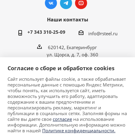
Наши контакты
+7 343 310-25-09
info@rsteel.ru
620142, Екатеринбург
ул. Щорса, д. 7, оф. 360
Согласие о сборе и обработке cookies
Сайт использует файлы cookie, а также обрабатывает
персональные данные с помощью Яндекс Метрики,
2026 © ООО «Риал Стил» • Производитель
чтобы понять, как используется сайт, иметь
металлической мебели в Екатеринбурге.
возможность улучшить его работу, адаптировать
Обращаем ваше внимание на то, что данный сайт
содержание к вашим предпочтениям и
персонализировать рекламу, маркетинг и
носит исключительно информационный характер и ни
публикации в социальных сетях. Заполняя формы на
при каких условиях не является публичной офертой,
сайте вы даете свое
согласие
на использование
определяемой положениями Статьи 437 (2)
информации. Дополнительную информацию можно
Гражданского кодекса Российской Федерации.
найти в нашей
Политике конфиденциальности.