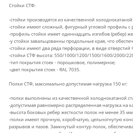
Стойки СТФ:
-стойки производятся из качественной холоднокатаной
-стойки имеют сложный, фигурный угловой профиль с р
-профиль стойки имеет одиннадцать изгибов (ребер) же
-у стойки завальцованны продольные края, что обеспе
-стойки имеют два ряда перфорации, в виде отверстий Ф
-стойки СТФ высота: 550/1000/1200/1500/1600/2000/22
-тип покрытия стоек - порошковое, полимерное;
-цвет покрытия стоек - RAL 7035.
Полки СТФ, максимально допустимая нагрузка 150 кг:
-полки выполнены из качественной холоднокатаной ста
-допустимая равномерно распределенная нагрузка на ка
-высота боковых ребер жесткости полок не менее 35 м
-полки имеют прочную, коробчатую, цельногнутую кон
разрывов и пазов. Замкнутый контур полок, обеспечив