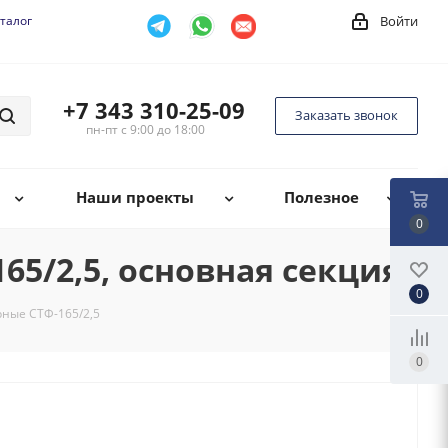
талог
Войти
+7 343 310-25-09
Заказать звонок
пн-пт с 9:00 до 18:00
Наши проекты
Полезное
0
5/2,5, основная секция
0
ные СТФ-165/2,5
0