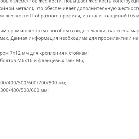
овых элементов жесткости, повышает жесткость конструкци
ойной металл), что обеспечивает дополнительную жесткость
 жесткости П-образного профиля, из стали толщиной 0.6 м
мым промышленным способом в виде чеканки, нанесена ма
аммах. Данная информация необходима для профилактики н
ром 7х12 мм для крепления к стойкам;
 болтов М6х16 и фланцевых гаек М6;
;
300/400/500/600/700/800 мм;
-300/400/500/600 мм;