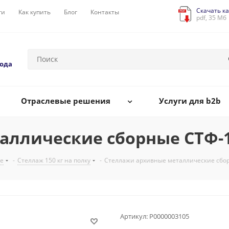
Скачать ка
ги
Как купить
Блог
Контакты
pdf, 35 Мб
года
Отраслевые решения
Услуги для b2b
ллические сборные СТФ-16
е
-
Стеллаж 150 кг на полку
-
Стеллажи архивные металлические сбор
Артикул:
Р0000003105