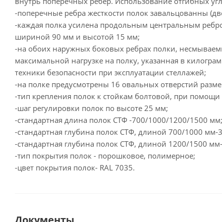
внутрь поперечных ребер. Использование отгибных угл
-поперечные ребра жесткости полок завальцованны (дв
-каждая полка усилена продольным центральным ребром
шириной 90 мм и высотой 15 мм;
-на обоих наружных боковых ребрах полки, несмывае
максимальной нагрузке на полку, указанная в килогр
техники безопасности при эксплуатации стеллажей;
-на полке предусмотрены 16 овальных отверстий разме
-тип крепления полок к стойкам болтовой, при помощи
-шаг регулировки полок по высоте 25 мм;
-стандартная длина полок СТФ -700/1000/1200/1500 мм
-стандартная глубина полок СТФ, длиной 700/1000 мм-
-стандартная глубина полок СТФ, длиной 1200/1500 мм
-тип покрытия полок - порошковое, полимерное;
-цвет покрытия полок- RAL 7035.
Документы