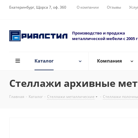
Екатеринбург, Щорса 7, оф. 360
О компании
Отзывы
Услу
Производство и продажа
металлической мебели с 2005 
Каталог
Компания
Стеллажи архивные мета
Главная
-
Каталог
-
Стеллажи металлические
-
Стеллажи полочны