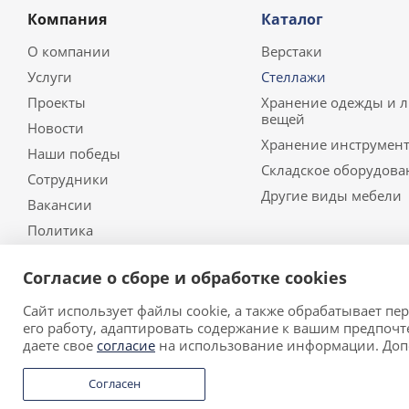
Компания
Каталог
О компании
Верстаки
Услуги
Стеллажи
Проекты
Хранение одежды и 
вещей
Новости
Хранение инструмент
Наши победы
Складское оборудова
Сотрудники
Другие виды мебели
Вакансии
Политика
Согласие о сборе и обработке cookies
Сайт использует файлы cookie, а также обрабатывает п
2026 © ООО «Риал Стил» • Производитель металлическо
его работу, адаптировать содержание к вашим предпочт
Обращаем ваше внимание на то, что данный сайт носи
даете свое
согласие
на использование информации. До
определяемой положениями Статьи 437 (2) Гражданског
Согласен