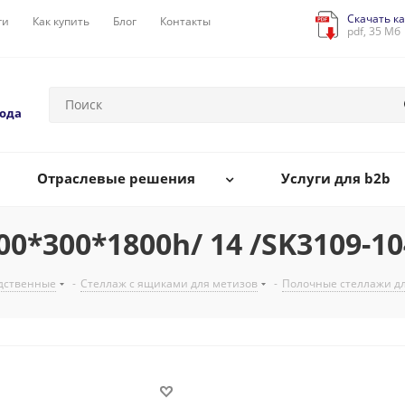
Скачать ка
ги
Как купить
Блог
Контакты
pdf, 35 Мб
года
Отраслевые решения
Услуги для b2b
0*300*1800h/ 14 /SK3109-1
дственные
-
Стеллаж с ящиками для метизов
-
Полочные стеллажи д