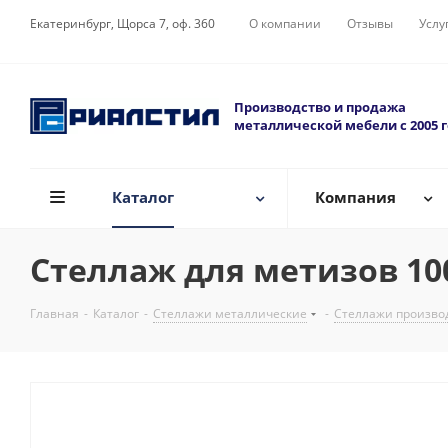
Екатеринбург, Щорса 7, оф. 360
О компании
Отзывы
Услу
Производство и продажа
металлической мебели с 2005 
Каталог
Компания
Стеллаж для метизов 100
Главная
-
Каталог
-
Стеллажи металлические
-
Стеллажи произво