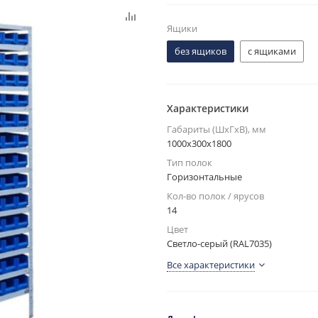
Ящики
без ящиков
с ящиками
Характеристики
Габариты (ШxГxВ), мм
1000x300x1800
Тип полок
Горизонтальные
Кол-во полок / ярусов
14
Цвет
Светло-серый (RAL7035)
Все характеристики