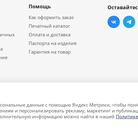
Помощь
Оставайтес
Как оформить заказ
Печатный каталог
личных
Оплата и доставка
Паспорта на изделия
а
Гарантия на товар
ние
ерсональные данные с помощью Яндекс Метрики, чтобы поня
й мебели в Екатеринбурге.
ениям и персонализировать рекламу, маркетинг и публикац
т исключительно информационный характер и ни при каких
полнительную информацию можно найти в нашей
Политике
о кодекса Российской Федерации.