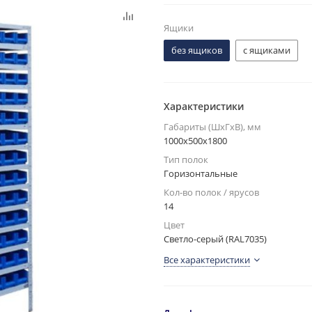
Ящики
без ящиков
с ящиками
Характеристики
Габариты (ШxГxВ), мм
1000x500x1800
Тип полок
Горизонтальные
Кол-во полок / ярусов
14
Цвет
Светло-серый (RAL7035)
Все характеристики