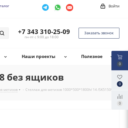
талог
Войти
+7 343 310-25-09
Заказать звонок
пн-пт с 9:00 до 18:00
Наши проекты
Полезное
0
78 без ящиков
0
ля метизов
-
Стеллаж для метизов 1000*500*1800h/ 14 /SK51509-78
0