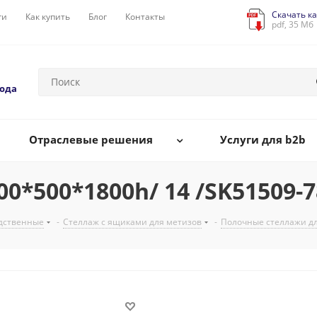
Скачать ка
ги
Как купить
Блог
Контакты
pdf, 35 Мб
года
Отраслевые решения
Услуги для b2b
0*500*1800h/ 14 /SK51509-
дственные
-
Стеллаж с ящиками для метизов
-
Полочные стеллажи д