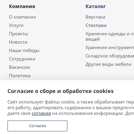
Компания
Каталог
О компании
Верстаки
Услуги
Стеллажи
Проекты
Хранение одежды и 
вещей
Новости
Хранение инструмент
Наши победы
Складское оборудова
Сотрудники
Другие виды мебели
Вакансии
Политика
Согласие о сборе и обработке cookies
Сайт использует файлы cookie, а также обрабатывает п
2026 © ООО «Риал Стил» • Производитель металлическо
его работу, адаптировать содержание к вашим предпочт
Обращаем ваше внимание на то, что данный сайт носи
даете свое
согласие
на использование информации. До
определяемой положениями Статьи 437 (2) Гражданског
Согласен