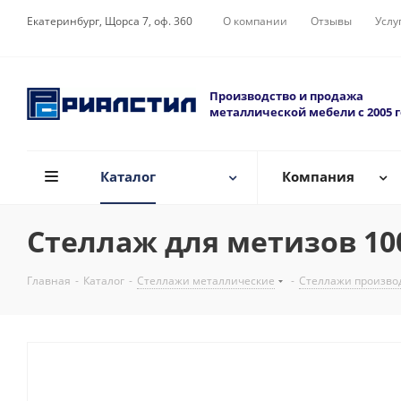
Екатеринбург, Щорса 7, оф. 360
О компании
Отзывы
Услу
Производство и продажа
металлической мебели с 2005 
Каталог
Компания
Стеллаж для метизов 100
Главная
-
Каталог
-
Стеллажи металлические
-
Стеллажи произво