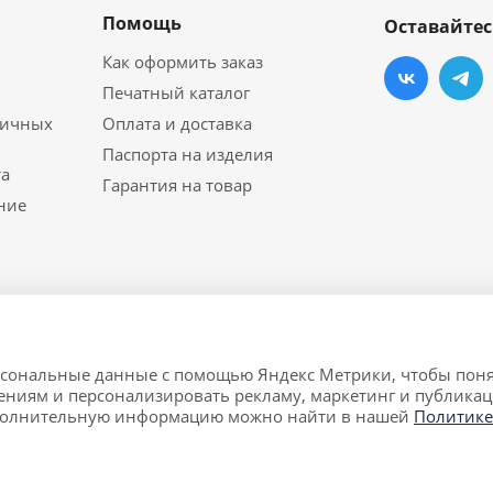
Помощь
Оставайтес
Как оформить заказ
Печатный каталог
личных
Оплата и доставка
Паспорта на изделия
а
Гарантия на товар
ние
ерсональные данные с помощью Яндекс Метрики, чтобы поня
й мебели в Екатеринбурге.
ениям и персонализировать рекламу, маркетинг и публикац
т исключительно информационный характер и ни при каких
полнительную информацию можно найти в нашей
Политике
о кодекса Российской Федерации.