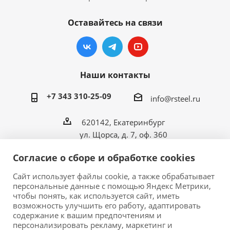
Оставайтесь на связи
Наши контакты
+7 343 310-25-09
info@rsteel.ru
620142, Екатеринбург
ул. Щорса, д. 7, оф. 360
Согласие о сборе и обработке cookies
Сайт использует файлы cookie, а также обрабатывает
персональные данные с помощью Яндекс Метрики,
2026 © ООО «Риал Стил» • Производитель
чтобы понять, как используется сайт, иметь
металлической мебели в Екатеринбурге.
возможность улучшить его работу, адаптировать
Обращаем ваше внимание на то, что данный сайт
содержание к вашим предпочтениям и
персонализировать рекламу, маркетинг и
носит исключительно информационный характер и ни