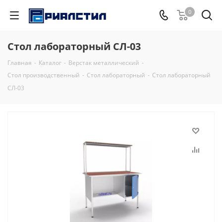
0
Стол лабораторный СЛ-03
Главная
-
Каталог
-
Верстак металлический
-
Стол производственный
-
Стол лабораторный
-
Стол лабораторный
СЛ-03