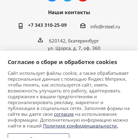
Наши контакты
+7 343 310-25-09
info@rsteel.ru
620142, Екатеринбург
ул. Щорса, д. 7, оф. 360
Согласие о сборе и обработке cookies
Сайт использует файлы cookie, а также обрабатывает
персональные данные с помощью Яндекс Метрики,
2026 © ООО «Риал Стил» • Производитель
чтобы понять, как используется сайт, иметь
металлической мебели в Екатеринбурге.
возможность улучшить его работу, адаптировать
Обращаем ваше внимание на то, что данный сайт
содержание к вашим предпочтениям и
персонализировать рекламу, маркетинг и
носит исключительно информационный характер и ни
публикации в социальных сетях. Заполняя формы на
при каких условиях не является публичной офертой,
сайте вы даете свое
согласие
на использование
определяемой положениями Статьи 437 (2)
информации. Дополнительную информацию можно
Гражданского кодекса Российской Федерации.
найти в нашей
Политике конфиденциальности.