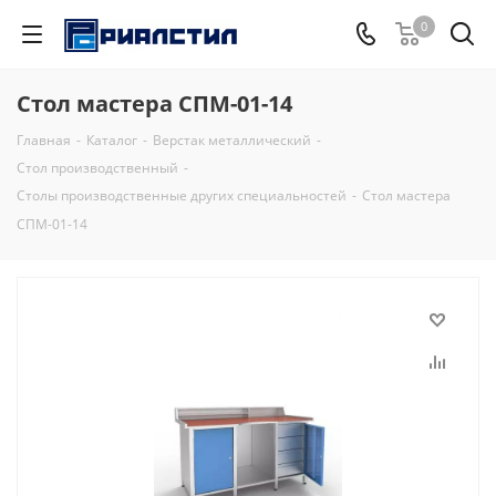
0
Стол мастера СПМ-01-14
Главная
-
Каталог
-
Верстак металлический
-
Стол производственный
-
Столы производственные других специальностей
-
Стол мастера
СПМ-01-14