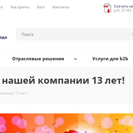
Скачать ка
ги
Как купить
Блог
Контакты
pdf, 35 Мб
года
Отраслевые решения
Услуги для b2b
 нашей компании 13 лет!
мпании 13 лет!