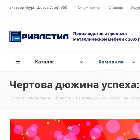
Екатеринбург, Щорса 7, оф. 360
О компании
Отзывы
Услу
Производство и продажа
металлической мебели с 2005 
Каталог
Компания
Чертова дюжина успеха:
Главная
-
О компании
-
Новости
-
Чертова дюжина успеха: нашей ко