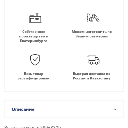
Собственное
Можем изготовить по
производство в
Вашим размерам
Екатеринбурге
Весь товар
Быстрая доставка по
сертифицирован
России и Казахстану
Описание
Высота сиденья: 590÷830h