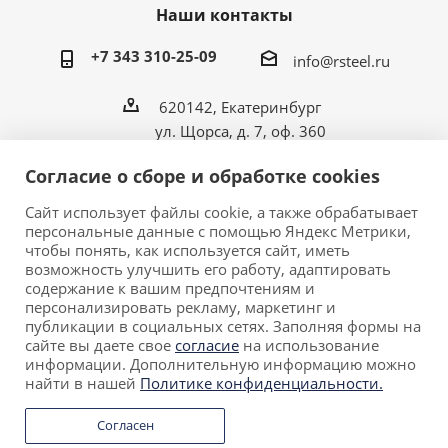
Наши контакты
+7 343 310-25-09
info@rsteel.ru
620142, Екатеринбург
ул. Щорса, д. 7, оф. 360
Согласие о сборе и обработке cookies
Сайт использует файлы cookie, а также обрабатывает
персональные данные с помощью Яндекс Метрики,
2026 © ООО «Риал Стил» • Производитель
чтобы понять, как используется сайт, иметь
металлической мебели в Екатеринбурге.
возможность улучшить его работу, адаптировать
Обращаем ваше внимание на то, что данный сайт
содержание к вашим предпочтениям и
персонализировать рекламу, маркетинг и
носит исключительно информационный характер и ни
публикации в социальных сетях. Заполняя формы на
при каких условиях не является публичной офертой,
сайте вы даете свое
согласие
на использование
определяемой положениями Статьи 437 (2)
информации. Дополнительную информацию можно
Гражданского кодекса Российской Федерации.
найти в нашей
Политике конфиденциальности.
Согласен