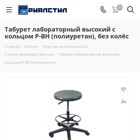
0
Табурет лабораторный высокий с
кольцом Р-ВН (полиуретан), без колёс
Главная
-
Каталог
-
Верстак металлический
-
Стулья производственные
-
Табурет лабораторный высокий с
кольцом Р-ВН (полиуретан)