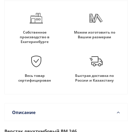
Собственное
Можем изготовить по
производство в
Вашим размерам
Екатеринбурге
Весь товар
Быстрая доставка по
сертифицирован
России и Казахстану
Описание
Верстак двухтумбовый ВМ.246