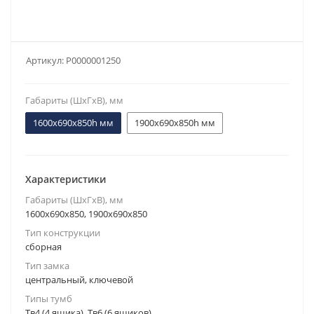
Артикул:
Р0000001250
Габариты (ШxГxВ), мм
1600х690х850h мм
1900х690х850h мм
Характеристики
Габариты (ШxГxВ), мм
1600x690x850, 1900x690x850
Тип конструкции
сборная
Тип замка
центральный, ключевой
Типы тумб
Тв4 (4 ящика), Тв6 (6 ящиков)